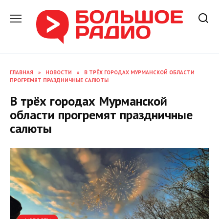
Перейти
к
содержанию
ГЛАВНАЯ
»
НОВОСТИ
»
В ТРЁХ ГОРОДАХ МУРМАНСКОЙ ОБЛАСТИ
ПРОГРЕМЯТ ПРАЗДНИЧНЫЕ САЛЮТЫ
В трёх городах Мурманской
области прогремят праздничные
салюты