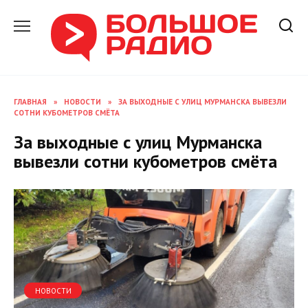
Перейти
к
содержанию
ГЛАВНАЯ
»
НОВОСТИ
»
ЗА ВЫХОДНЫЕ С УЛИЦ МУРМАНСКА ВЫВЕЗЛИ
СОТНИ КУБОМЕТРОВ СМЁТА
За выходные с улиц Мурманска
вывезли сотни кубометров смёта
НОВОСТИ