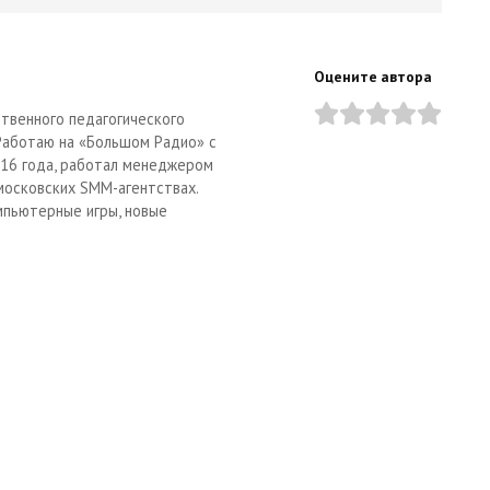
Оцените автора
твенного педагогического
 Работаю на «Большом Радио» с
2016 года, работал менеджером
московских SMM-агентствах.
мпьютерные игры, новые