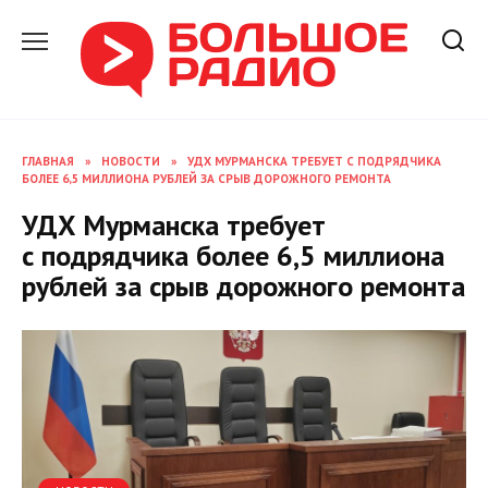
Перейти
к
содержанию
ГЛАВНАЯ
»
НОВОСТИ
»
УДХ МУРМАНСКА ТРЕБУЕТ С ПОДРЯДЧИКА
БОЛЕЕ 6,5 МИЛЛИОНА РУБЛЕЙ ЗА СРЫВ ДОРОЖНОГО РЕМОНТА
УДХ Мурманска требует
с подрядчика более 6,5 миллиона
рублей за срыв дорожного ремонта