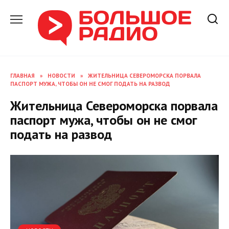
Перейти
к
содержанию
ГЛАВНАЯ
»
НОВОСТИ
»
ЖИТЕЛЬНИЦА СЕВЕРОМОРСКА ПОРВАЛА
ПАСПОРТ МУЖА, ЧТОБЫ ОН НЕ СМОГ ПОДАТЬ НА РАЗВОД
Жительница Североморска порвала
паспорт мужа, чтобы он не смог
подать на развод