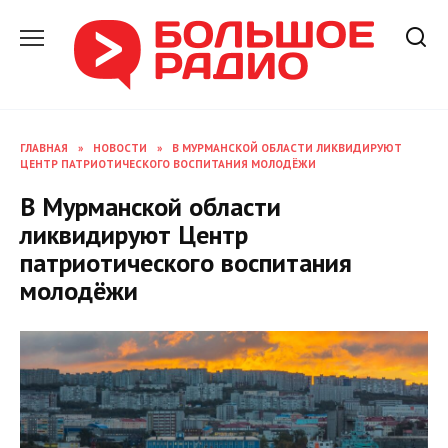
Перейти
к
содержанию
ГЛАВНАЯ
»
НОВОСТИ
»
В МУРМАНСКОЙ ОБЛАСТИ ЛИКВИДИРУЮТ
ЦЕНТР ПАТРИОТИЧЕСКОГО ВОСПИТАНИЯ МОЛОДЁЖИ
В Мурманской области
ликвидируют Центр
патриотического воспитания
молодёжи