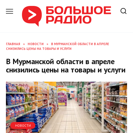
Перейти
к
содержанию
ГЛАВНАЯ
»
НОВОСТИ
»
В МУРМАНСКОЙ ОБЛАСТИ В АПРЕЛЕ
СНИЗИЛИСЬ ЦЕНЫ НА ТОВАРЫ И УСЛУГИ
В Мурманской области в апреле
снизились цены на товары и услуги
НОВОСТИ