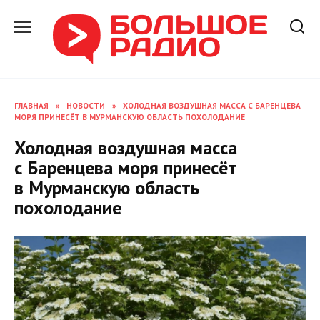
Перейти
к
содержанию
ГЛАВНАЯ
»
НОВОСТИ
»
ХОЛОДНАЯ ВОЗДУШНАЯ МАССА С БАРЕНЦЕВА
МОРЯ ПРИНЕСЁТ В МУРМАНСКУЮ ОБЛАСТЬ ПОХОЛОДАНИЕ
Холодная воздушная масса
с Баренцева моря принесёт
в Мурманскую область
похолодание