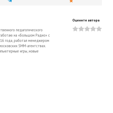
Оцените автора
твенного педагогического
 Работаю на «Большом Радио» с
2016 года, работал менеджером
московских SMM-агентствах.
мпьютерные игры, новые