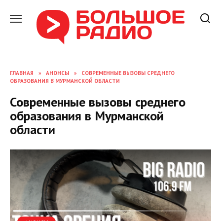
Перейти
к
содержанию
ГЛАВНАЯ
»
АНОНСЫ
»
СОВРЕМЕННЫЕ ВЫЗОВЫ СРЕДНЕГО
ОБРАЗОВАНИЯ В МУРМАНСКОЙ ОБЛАСТИ
Современные вызовы среднего
образования в Мурманской
области