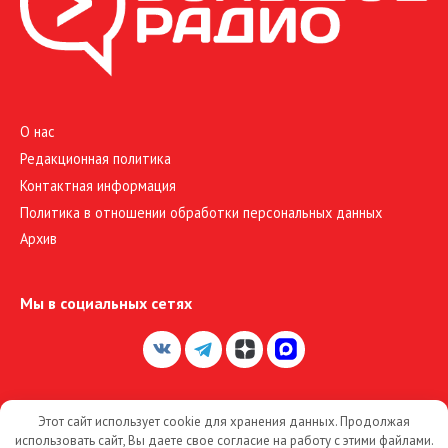
О нас
Редакционная политика
Контактная информация
Политика в отношении обработки персональных данных
Архив
Мы в социальных сетях
Этот сайт использует cookie для хранения данных. Продолжая
© 2026 Большое Радио
использовать сайт, Вы даете свое согласие на работу с этими файлами.