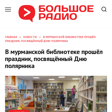
Перейти
к
содержанию
ГЛАВНАЯ
»
НОВОСТИ
»
В МУРМАНСКОЙ БИБЛИОТЕКЕ ПРОШЁЛ
ПРАЗДНИК, ПОСВЯЩЁННЫЙ ДНЮ ПОЛЯРНИКА
В мурманской библиотеке прошёл
праздник, посвящённый Дню
полярника