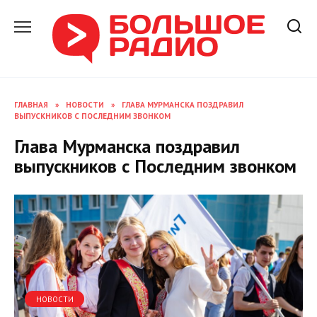
Перейти
к
содержанию
ГЛАВНАЯ
»
НОВОСТИ
»
ГЛАВА МУРМАНСКА ПОЗДРАВИЛ
ВЫПУСКНИКОВ С ПОСЛЕДНИМ ЗВОНКОМ
Глава Мурманска поздравил
выпускников с Последним звонком
НОВОСТИ