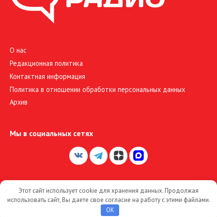
О нас
Редакционная политика
Контактная информация
Политика в отношении обработки персональных данных
Архив
Мы в социальных сетях
Этот сайт использует cookie для хранения данных. Продолжая
© 2026 Большое Радио
использовать сайт, Вы даете свое согласие на работу с этими файлами.
OK