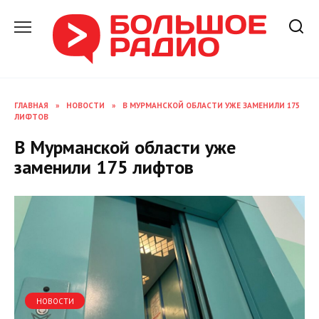
Перейти
к
содержанию
ГЛАВНАЯ
»
НОВОСТИ
»
В МУРМАНСКОЙ ОБЛАСТИ УЖЕ ЗАМЕНИЛИ 175
ЛИФТОВ
В Мурманской области уже
заменили 175 лифтов
НОВОСТИ