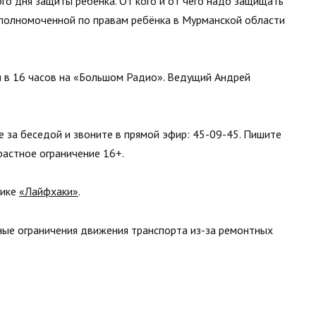
го дня защиты ребёнка. От кого и от чего надо защищать
 уполномоченной по правам ребёнка в Мурманской области
 в 16 часов на «Большом Радио». Ведущий Андрей
е за беседой и звоните в прямой эфир: 45-09-45. Пишите
растное ограничение 16+.
рике
«Лайфхаки»
.
ые ограничения движения транспорта из-за ремонтных