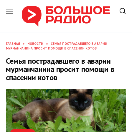
Перейти
к
содержанию
ГЛАВНАЯ
»
НОВОСТИ
»
СЕМЬЯ ПОСТРАДАВШЕГО В АВАРИИ
МУРМАНЧАНИНА ПРОСИТ ПОМОЩИ В СПАСЕНИИ КОТОВ
Семья пострадавшего в аварии
мурманчанина просит помощи в
спасении котов