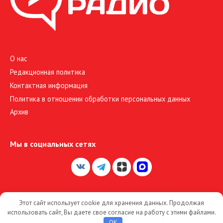
О нас
Редакционная политика
Контактная информация
Политика в отношении обработки персональных данных
Архив
Мы в социальных сетях
Этот сайт использует cookie для хранения данных. Продолжая
© 2026 Большое Радио
использовать сайт, Вы даете свое согласие на работу с этими файлами.
OK