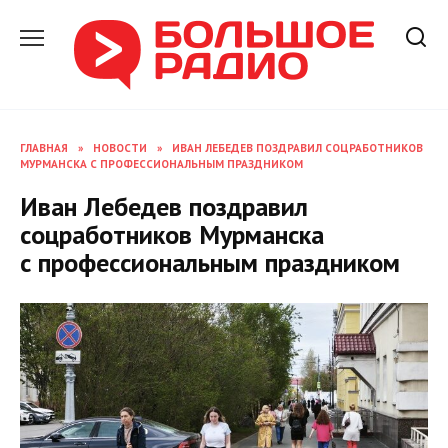
Перейти
к
содержанию
ГЛАВНАЯ
»
НОВОСТИ
»
ИВАН ЛЕБЕДЕВ ПОЗДРАВИЛ СОЦРАБОТНИКОВ
МУРМАНСКА С ПРОФЕССИОНАЛЬНЫМ ПРАЗДНИКОМ
Иван Лебедев поздравил
соцработников Мурманска
с профессиональным праздником