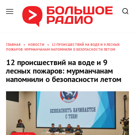
Перейти
к
содержанию
ГЛАВНАЯ
»
НОВОСТИ
»
12 ПРОИСШЕСТВИЙ НА ВОДЕ И 9 ЛЕСНЫХ
ПОЖАРОВ: МУРМАНЧАНАМ НАПОМНИЛИ О БЕЗОПАСНОСТИ ЛЕТОМ
12 происшествий на воде и 9
лесных пожаров: мурманчанам
напомнили о безопасности летом