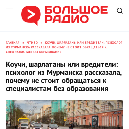
Перейти
к
содержанию
ГЛАВНАЯ
»
ЧТИВО
»
КОУЧИ, ШАРЛАТАНЫ ИЛИ ВРЕДИТЕЛИ: ПСИХОЛОГ
ИЗ МУРМАНСКА РАССКАЗАЛА, ПОЧЕМУ НЕ СТОИТ ОБРАЩАТЬСЯ К
СПЕЦИАЛИСТАМ БЕЗ ОБРАЗОВАНИЯ
Коучи, шарлатаны или вредители:
психолог из Мурманска рассказала,
почему не стоит обращаться к
специалистам без образования