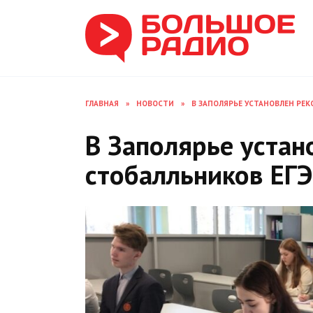
Перейти
к
содержанию
ГЛАВНАЯ
»
НОВОСТИ
»
В ЗАПОЛЯРЬЕ УСТАНОВЛЕН РЕК
В Заполярье устан
стобалльников ЕГЭ