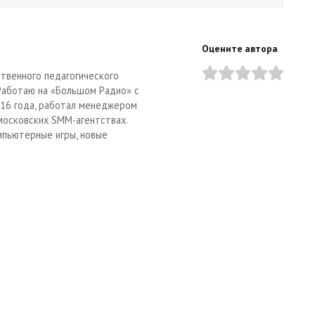
Оцените автора
твенного педагогического
 Работаю на «Большом Радио» с
2016 года, работал менеджером
московских SMM-агентствах.
мпьютерные игры, новые