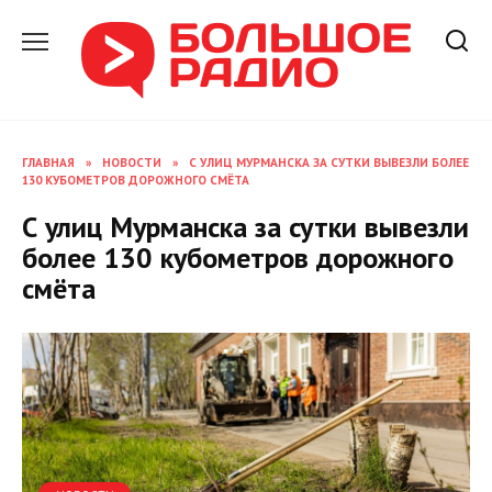
Перейти
к
содержанию
ГЛАВНАЯ
»
НОВОСТИ
»
С УЛИЦ МУРМАНСКА ЗА СУТКИ ВЫВЕЗЛИ БОЛЕЕ
130 КУБОМЕТРОВ ДОРОЖНОГО СМЁТА
С улиц Мурманска за сутки вывезли
более 130 кубометров дорожного
смёта