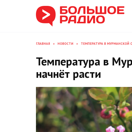
Перейти
к
содержанию
ГЛАВНАЯ
»
НОВОСТИ
»
ТЕМПЕРАТУРА В МУРМАНСКОЙ 
Температура в Му
начнёт расти