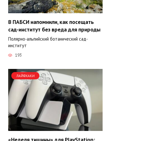
В ПАБСИ напомнили, как посещать
сад-институт без вреда для природы
Полярно-альпийский ботанический сад-
институт
193
ЛАЙФХАКИ
«Неделя тишины» для PlayStation: