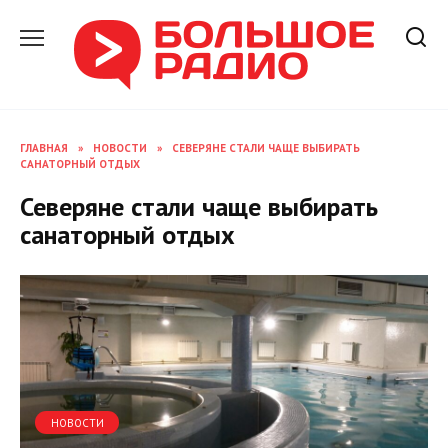
Перейти
к
содержанию
ГЛАВНАЯ
»
НОВОСТИ
»
СЕВЕРЯНЕ СТАЛИ ЧАЩЕ ВЫБИРАТЬ
САНАТОРНЫЙ ОТДЫХ
Северяне стали чаще выбирать
санаторный отдых
НОВОСТИ