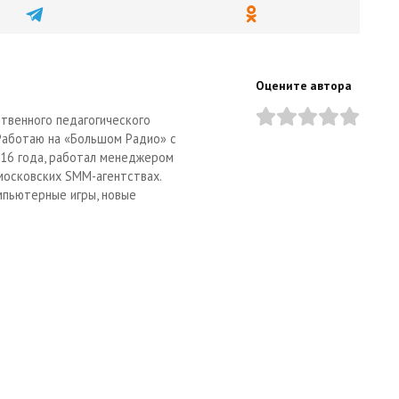
Оцените автора
твенного педагогического
 Работаю на «Большом Радио» с
2016 года, работал менеджером
московских SMM-агентствах.
мпьютерные игры, новые