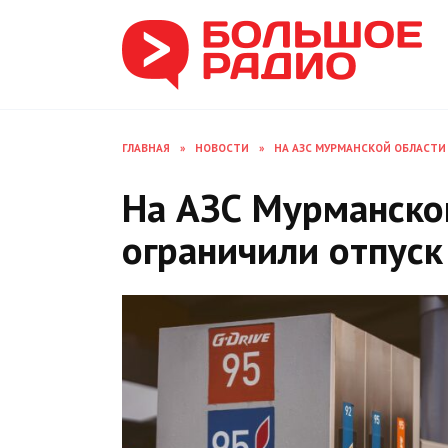
Перейти
к
содержанию
ГЛАВНАЯ
»
НОВОСТИ
»
НА АЗС МУРМАНСКОЙ ОБЛАСТИ
На АЗС Мурманско
ограничили отпуск