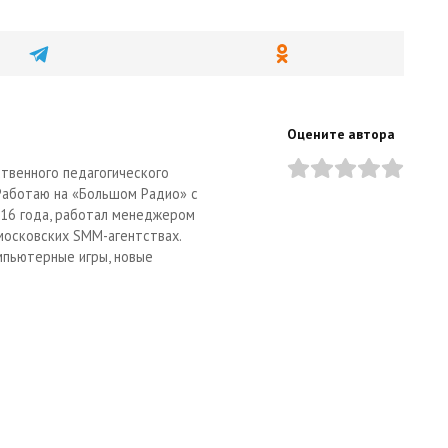
Оцените автора
твенного педагогического
 Работаю на «Большом Радио» с
2016 года, работал менеджером
московских SMM-агентствах.
мпьютерные игры, новые