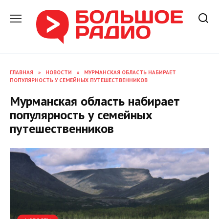
Перейти
к
содержанию
ГЛАВНАЯ
»
НОВОСТИ
»
МУРМАНСКАЯ ОБЛАСТЬ НАБИРАЕТ
ПОПУЛЯРНОСТЬ У СЕМЕЙНЫХ ПУТЕШЕСТВЕННИКОВ
Мурманская область набирает
популярность у семейных
путешественников