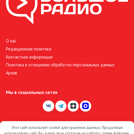
О нас
Редакционная политика
Контактная информация
Политика в отношении обработки персональных данных
Архив
Мы в социальных сетях
Этот сайт использует cookie для хранения данных. Продолжая
© 2026 Большое Радио
использовать сайт, Вы даете свое согласие на работу с этими файлами.