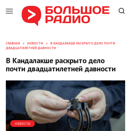
Перейти
к
содержанию
ГЛАВНАЯ
»
НОВОСТИ
»
В КАНДАЛАКШЕ РАСКРЫТО ДЕЛО ПОЧТИ
ДВАДЦАТИЛЕТНЕЙ ДАВНОСТИ
В Кандалакше раскрыто дело
почти двадцатилетней давности
НОВОСТИ