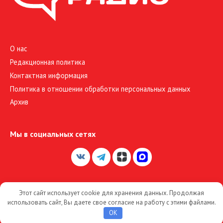
О нас
Редакционная политика
Контактная информация
Политика в отношении обработки персональных данных
Архив
Мы в социальных сетях
Этот сайт использует cookie для хранения данных. Продолжая
© 2026 Большое Радио
использовать сайт, Вы даете свое согласие на работу с этими файлами.
OK