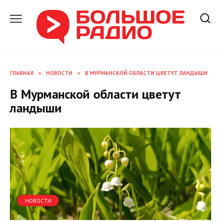
Перейти
к
содержанию
ГЛАВНАЯ
»
НОВОСТИ
»
В МУРМАНСКОЙ ОБЛАСТИ ЦВЕТУТ ЛАНДЫШИ
В Мурманской области цветут
ландыши
НОВОСТИ