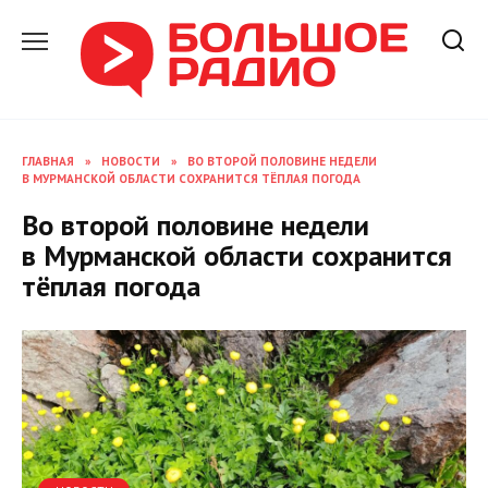
Перейти
к
содержанию
ГЛАВНАЯ
»
НОВОСТИ
»
ВО ВТОРОЙ ПОЛОВИНЕ НЕДЕЛИ
В МУРМАНСКОЙ ОБЛАСТИ СОХРАНИТСЯ ТЁПЛАЯ ПОГОДА
Во второй половине недели
в Мурманской области сохранится
тёплая погода