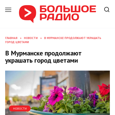
Перейти
к
содержанию
ГЛАВНАЯ
»
НОВОСТИ
»
В МУРМАНСКЕ ПРОДОЛЖАЮТ УКРАШАТЬ
ГОРОД ЦВЕТАМИ
В Мурманске продолжают
украшать город цветами
НОВОСТИ