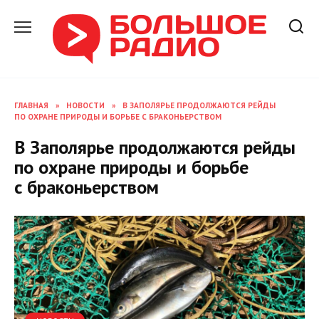
Перейти
к
содержанию
ГЛАВНАЯ
»
НОВОСТИ
»
В ЗАПОЛЯРЬЕ ПРОДОЛЖАЮТСЯ РЕЙДЫ
ПО ОХРАНЕ ПРИРОДЫ И БОРЬБЕ С БРАКОНЬЕРСТВОМ
В Заполярье продолжаются рейды
по охране природы и борьбе
с браконьерством