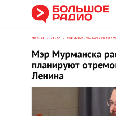
Перейти
к
содержанию
ГЛАВНАЯ
»
ЧТИВО
»
МЭР МУРМАНСКА РАССКАЗАЛ В Э
Мэр Мурманска рас
планируют отремо
Ленина