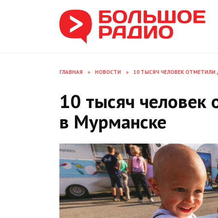
Перейти
к
содержанию
ГЛАВНАЯ
»
НОВОСТИ
»
10 ТЫСЯЧ ЧЕЛОВЕК ОТМЕТИЛИ
10 тысяч человек 
в Мурманске