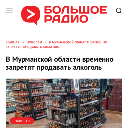
Перейти
к
содержанию
ГЛАВНАЯ
»
НОВОСТИ
»
В МУРМАНСКОЙ ОБЛАСТИ ВРЕМЕННО
ЗАПРЕТЯТ ПРОДАВАТЬ АЛКОГОЛЬ
В Мурманской области временно
запретят продавать алкоголь
НОВОСТИ