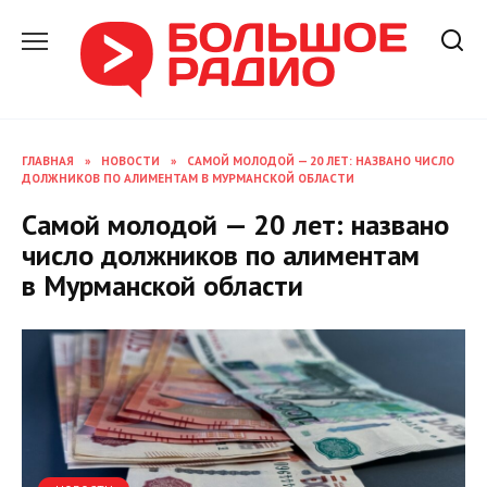
Перейти
к
содержанию
ГЛАВНАЯ
»
НОВОСТИ
»
САМОЙ МОЛОДОЙ — 20 ЛЕТ: НАЗВАНО ЧИСЛО
ДОЛЖНИКОВ ПО АЛИМЕНТАМ В МУРМАНСКОЙ ОБЛАСТИ
Самой молодой — 20 лет: названо
число должников по алиментам
в Мурманской области