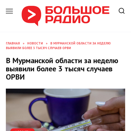
Перейти
к
содержанию
ГЛАВНАЯ
»
НОВОСТИ
»
В МУРМАНСКОЙ ОБЛАСТИ ЗА НЕДЕЛЮ
ВЫЯВИЛИ БОЛЕЕ 3 ТЫСЯЧ СЛУЧАЕВ ОРВИ
В Мурманской области за неделю
выявили более 3 тысяч случаев
ОРВИ