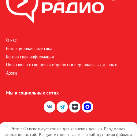
О нас
Редакционная политика
Контактная информация
Политика в отношении обработки персональных данных
Архив
Мы в социальных сетях
Этот сайт использует cookie для хранения данных. Продолжая
© 2026 Большое Радио
использовать сайт, Вы даете свое согласие на работу с этими файлами.