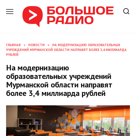
Перейти
к
содержанию
ГЛАВНАЯ
»
НОВОСТИ
»
НА МОДЕРНИЗАЦИЮ ОБРАЗОВАТЕЛЬНЫХ
УЧРЕЖДЕНИЙ МУРМАНСКОЙ ОБЛАСТИ НАПРАВЯТ БОЛЕЕ 3,4 МИЛЛИАРДА
РУБЛЕЙ
На модернизацию
образовательных учреждений
Мурманской области направят
более 3,4 миллиарда рублей