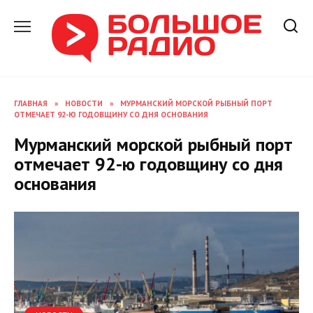
Перейти
к
содержанию
ГЛАВНАЯ
»
НОВОСТИ
»
МУРМАНСКИЙ МОРСКОЙ РЫБНЫЙ ПОРТ
ОТМЕЧАЕТ 92-Ю ГОДОВЩИНУ СО ДНЯ ОСНОВАНИЯ
Мурманский морской рыбный порт
отмечает 92-ю годовщину со дня
основания