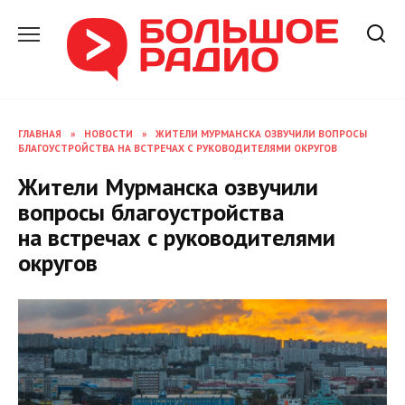
Перейти
к
содержанию
ГЛАВНАЯ
»
НОВОСТИ
»
ЖИТЕЛИ МУРМАНСКА ОЗВУЧИЛИ ВОПРОСЫ
БЛАГОУСТРОЙСТВА НА ВСТРЕЧАХ С РУКОВОДИТЕЛЯМИ ОКРУГОВ
Жители Мурманска озвучили
вопросы благоустройства
на встречах с руководителями
округов