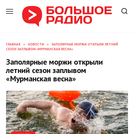
Перейти
к
содержанию
ГЛАВНАЯ
»
НОВОСТИ
»
ЗАПОЛЯРНЫЕ МОРЖИ ОТКРЫЛИ ЛЕТНИЙ
СЕЗОН ЗАПЛЫВОМ «МУРМАНСКАЯ ВЕСНА»
Заполярные моржи открыли
летний сезон заплывом
«Мурманская весна»