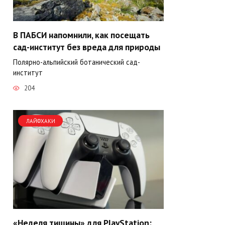
В ПАБСИ напомнили, как посещать
сад-институт без вреда для природы
Полярно-альпийский ботанический сад-
институт
204
ЛАЙФХАКИ
«Неделя тишины» для PlayStation: