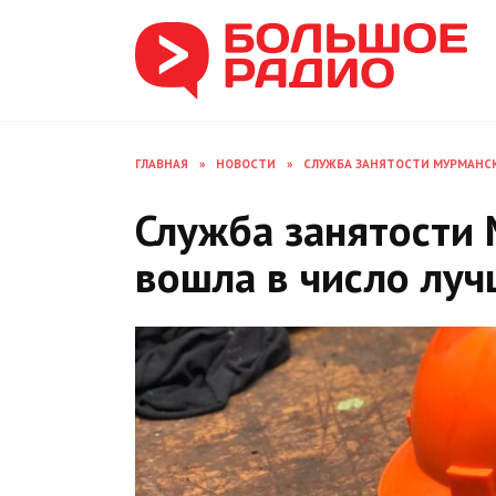
Перейти
к
содержанию
ГЛАВНАЯ
»
НОВОСТИ
»
СЛУЖБА ЗАНЯТОСТИ МУРМАНСК
Служба занятости
вошла в число луч