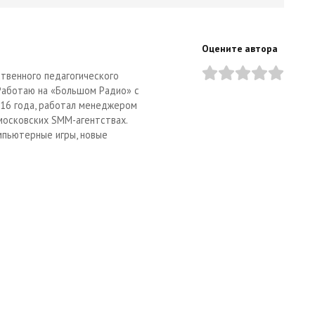
Оцените автора
твенного педагогического
 Работаю на «Большом Радио» с
2016 года, работал менеджером
московских SMM-агентствах.
мпьютерные игры, новые