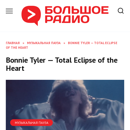
Перейти
к
содержанию
ГЛАВНАЯ
»
МУЗЫКАЛЬНАЯ ПАУЗА
»
BONNIE TYLER — TOTAL ECLIPSE
OF THE HEART
Bonnie Tyler — Total Eclipse of the
Heart
МУЗЫКАЛЬНАЯ ПАУЗА