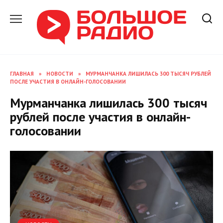
Перейти
к
содержанию
ГЛАВНАЯ
»
НОВОСТИ
»
МУРМАНЧАНКА ЛИШИЛАСЬ 300 ТЫСЯЧ РУБЛЕЙ
ПОСЛЕ УЧАСТИЯ В ОНЛАЙН-ГОЛОСОВАНИИ
Мурманчанка лишилась 300 тысяч
рублей после участия в онлайн-
голосовании