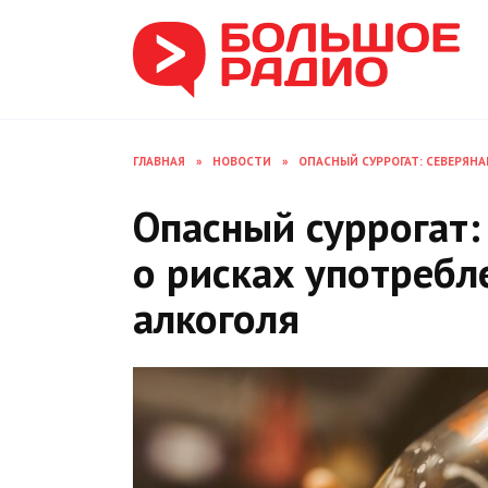
Перейти
к
содержанию
ГЛАВНАЯ
»
НОВОСТИ
»
ОПАСНЫЙ СУРРОГАТ: СЕВЕРЯН
Опасный суррогат:
о рисках употребл
алкоголя