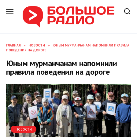
Перейти
к
содержанию
ГЛАВНАЯ
»
НОВОСТИ
»
ЮНЫМ МУРМАНЧАНАМ НАПОМНИЛИ ПРАВИЛА
ПОВЕДЕНИЯ НА ДОРОГЕ
Юным мурманчанам напомнили
правила поведения на дороге
НОВОСТИ