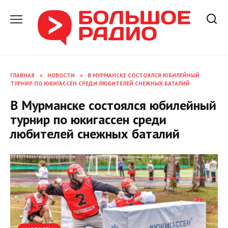
Перейти
к
содержанию
ГЛАВНАЯ
»
НОВОСТИ
»
В МУРМАНСКЕ СОСТОЯЛСЯ ЮБИЛЕЙНЫЙ
ТУРНИР ПО ЮКИГАССЕН СРЕДИ ЛЮБИТЕЛЕЙ СНЕЖНЫХ БАТАЛИЙ
В Мурманске состоялся юбилейный
турнир по юкигассен среди
любителей снежных баталий