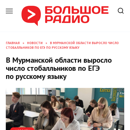
Перейти
к
содержанию
ГЛАВНАЯ
»
НОВОСТИ
»
В МУРМАНСКОЙ ОБЛАСТИ ВЫРОСЛО ЧИСЛО
СТОБАЛЛЬНИКОВ ПО ЕГЭ ПО РУССКОМУ ЯЗЫКУ
В Мурманской области выросло
число стобалльников по ЕГЭ
по русскому языку