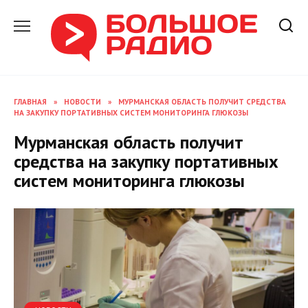
Перейти
к
содержанию
ГЛАВНАЯ
»
НОВОСТИ
»
МУРМАНСКАЯ ОБЛАСТЬ ПОЛУЧИТ СРЕДСТВА
НА ЗАКУПКУ ПОРТАТИВНЫХ СИСТЕМ МОНИТОРИНГА ГЛЮКОЗЫ
Мурманская область получит
средства на закупку портативных
систем мониторинга глюкозы