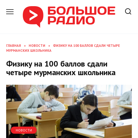
Перейти
к
содержанию
ГЛАВНАЯ
»
НОВОСТИ
»
ФИЗИКУ НА 100 БАЛЛОВ СДАЛИ ЧЕТЫРЕ
МУРМАНСКИХ ШКОЛЬНИКА
Физику на 100 баллов сдали
четыре мурманских школьника
НОВОСТИ