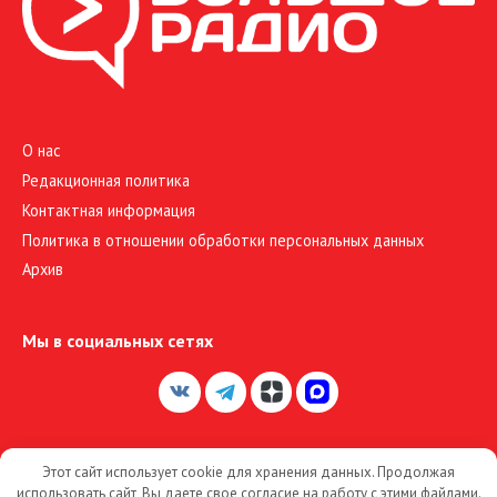
О нас
Редакционная политика
Контактная информация
Политика в отношении обработки персональных данных
Архив
Мы в социальных сетях
Этот сайт использует cookie для хранения данных. Продолжая
© 2026 Большое Радио
использовать сайт, Вы даете свое согласие на работу с этими файлами.